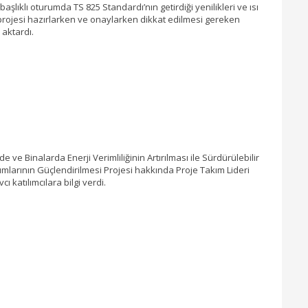
 başlıklı oturumda TS 825 Standardı’nın getirdiği yenilikleri ve ısı
 projesi hazırlarken ve onaylarken dikkat edilmesi gereken
 aktardı.
e ve Binalarda Enerji Verimliliğinin Artırılması ile Sürdürülebilir
mlarının Güçlendirilmesi Projesi hakkında Proje Takım Lideri
ı katılımcılara bilgi verdi.