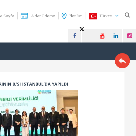
a Sayfa
Aidat Ödeme
?leti?im
Türkçe
NİN 8.’Sİ İSTANBUL’DA YAPILDI