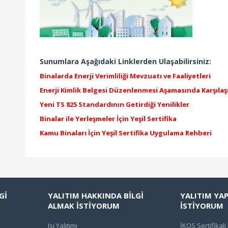
Sunumlara Aşağıdaki Linklerden Ulaşabilirsiniz:
Binalarda Enerji Verimliliği Mevzuatı ve Faaliyetleri
Enerji Kimlik Belgesi Düzenlenmesi Aşamasında Karşılaş
Yeni TS 825 Standardının Getirdiği Yenilikler
Binalar ile Yerleşmeler İçin Yeşil Sertifika
Kamu Binaları İçin Yeşil Sertifika Uygulama Rehberi
Gİ
YALITIM HAKKINDA BİLGİ
YALITIM YA
ALMAK İSTİYORUM
İSTİYORUM
Isı Yalıtımı
İKOS Sertifikalı