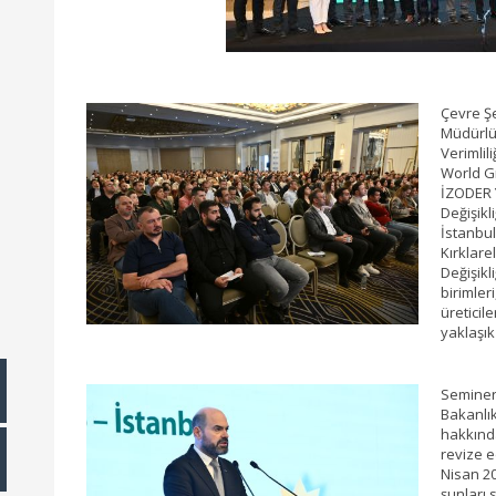
Çevre Şe
Müdürlüğ
Verimlili
World Gr
İZODER Y
Değişikl
İstanbul
Kırklare
Değişikli
birimler
üreticil
yaklaşık 
Seminer
Bakanlık
hakkında
revize e
Nisan 20
şunları 