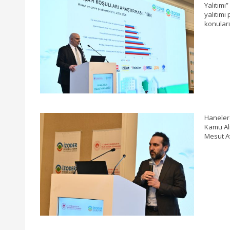
Yalıtımı”
yalıtımı
konuları
Hanelerd
Kamu Alı
Mesut Avc