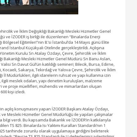
hircilik ve İklim Değişikliği Bakanlığı Mesleki Hizmetler Genel
ü ve İZODER iş birliği ile düzenlenen “Binalarda Enerji
ği Bölgesel Eğitimleri”nin 8.’si İstanbul’da 14 Mayıs günü Elite
and İstanbul Küçükyalı Otelinde gerçekleştirildi. Açılışına
önetim Kurulu Sn Atalay Özdayı, Çevre, Şehircilik ve İklim
iği Bakanlığı Mesleki Hizmetler Genel Müdürü Sn Banu Aslan,
 Valisi Sn Davut Gül’ün katıldığı semineri; Bilecik, Bursa, Edirne,
li, Kocaeli, Sakarya, Tekirdağ ve Yalova Çevre, Şehircilik ve İklim
ği İl Müdürlükleri, ilgili idarelerin ruhsat ve yapı kullanma izin
i, ilgili meslek odaları, yapı denetim kuruluşları, malzeme
eri ve proje müellifleri, mühendis ve mimarlardan oluşan
600 kişi izledi.
in açılış konuşmasını yapan İZODER Başkanı Atalay Özdayı,
 ve Mesleki Hizmetler Genel Müdürlüğü ile yapılan çalışmalar
 bilgi verdi. Bu kapsamda Bakanlık ve İZODER’in katkılarıyla
dilen TS 825: Binalarda Isı Yalıtımı Kuralları Standardı’nın 1
25 tarihinde zorunlu olarak uygulamaya girdiğini belirterek
söyledi: “Revize TS 825 Standardı ile U değerlerimiz iyileştirilmiş,