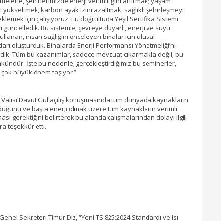
elerle, şehirlerimizde enerji verimliliğini artırmak; yaşam
ni yükseltmek, karbon ayak izini azaltmak, sağlıklı şehirleşmeyi
klemek için çalışıyoruz. Bu doğrultuda Yeşil Sertifika Sistemi
i güncelledik. Bu sistemle; çevreye duyarlı, enerji ve suyu
kullanan, insan sağlığını önceleyen binalar için ulusal
ları oluşturduk. Binalarda Enerji Performansı Yönetmeliği’ni
dik. Tüm bu kazanımlar, sadece mevzuat çıkarmakla değil; bu
kündür. İşte bu nedenle, gerçekleştirdiğimiz bu seminerler,
an çok büyük önem taşıyor.”
 Valisi Davut Gül açılış konuşmasında tüm dünyada kaynakların
olduğunu ve başta enerji olmak üzere tüm kaynakların verimli
ması gerektiğini belirterek bu alanda çalışmalarından dolayı ilgili
a teşekkür etti.
enel Sekreteri Timur Diz, “Yeni TS 825:2024 Standardı ve Isı