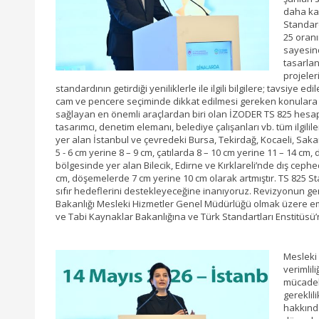
daha kal
Standard
25 oranı
sayesind
tasarlan
projeler
standardının getirdiği yeniliklerle ile ilgili bilgilere; tavsiye e
cam ve pencere seçiminde dikkat edilmesi gereken konulara w
sağlayan en önemli araçlardan biri olan İZODER TS 825 hesap
tasarımcı, denetim elemanı, belediye çalışanları vb. tüm ilgilil
yer alan İstanbul ve çevredeki Bursa, Tekirdağ, Kocaeli, Sakary
5 - 6 cm yerine 8 – 9 cm, çatılarda 8 – 10 cm yerine 11 – 14 cm
bölgesinde yer alan Bilecik, Edirne ve Kırklareli’nde dış cephed
cm, döşemelerde 7 cm yerine 10 cm olarak artmıştır. TS 825 St
sıfır hedeflerini destekleyeceğine inanıyoruz. Revizyonun gerçe
Bakanlığı Mesleki Hizmetler Genel Müdürlüğü olmak üzere eme
ve Tabi Kaynaklar Bakanlığına ve Türk Standartları Enstitüsü’ne
Mesleki
verimlili
mücadele
gereklil
hakkında