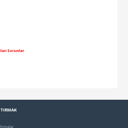
ılan Sorunlar
PTIRMAK
 Firmalar