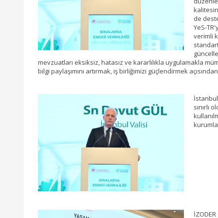
düzenlem
kalitesi
de deste
YeS-TR'y
verimli 
standart
güncelle
mevzuatları eksiksiz, hatasız ve kararlılıkla uygulamakla müm
bilgi paylaşımını artırmak, iş birliğimizi güçlendirmek açısınd
İstanbul
sınırlı 
kullanıl
kurumlar
İZODER G