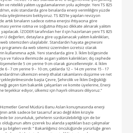
ın ve nitelikli yalıtım uygulamalarının yolu açılmıştır. Yeni TS 825
ı’nın, eski standarda göre binalarda enerji verimliliğini yüzde
nda iyileştirmesini bekliyoruz. TS 825’te yapılan revizyon
e artık binaların sadece ısıtma enerjisi ihtiyacına göre
ması yerine ısıtma ve soğutma ihtiyacı dikkate alınarak yalıtım
i yapılacak. İZODER tarafından her il için hazırlanan yeni TS 825
dilen U değerleri, detaylara göre uygulanacak yalıtım kalınlıkları,
eb sitemizden ulaşılabilir. Standardın hayata geçmesini
 programını da web sitemiz üzerinden ücretsiz olarak
erin kullanımına açtık. Yeni standarda göre 3. İklim bölgesinde
a ve Yalova illerimizde asgari yalıtım kalınlıkları; dış cephede
, döşemelerde 5 cm yerine 9 cm olarak güncellenmiştir. 4. İklim
e 6 - 7 cm yerine 9 – 10 cm, çatılarda 12 – 14 cm yerine 15 - 17
andardı’nın ülkemizin enerji ithalat rakamlarını düşürme ve net
kleştirilmesinde başta Çevre, Şehircilik ve İklim Değişikliği
ği geçen tüm bakanlık çalışanları ve komite üyelerine, Enerji
 teşekkür ediyor, ülkemiz için hayırlı olmasını diliyoruz.”
 Hizmetler Genel Müdürü Banu Aslan konuşmasında enerji
ğinin artık sadece bir tasarruf aracı değil iklim kriziyle
de bir zorunluluk, şehirlerin sürdürülebilirliği için de bir
ik olduğunun altını çizerek bu alanda yaptıkları bazı çalışmalar
 şu bilgileri verdi: “ Bakanlığımız öncülüğünde yürürlüğe giren