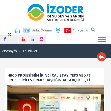
Aidat Ödeme
Türkçe
Anasayfa
/
Etkinlikler
HBCD PROJESİ’NİN İKİNCİ ÇALIŞTAYI “EPS VE XPS
PROSES İYİLEŞTİRME” BAŞLIĞINDA GERÇEKLEŞTİ