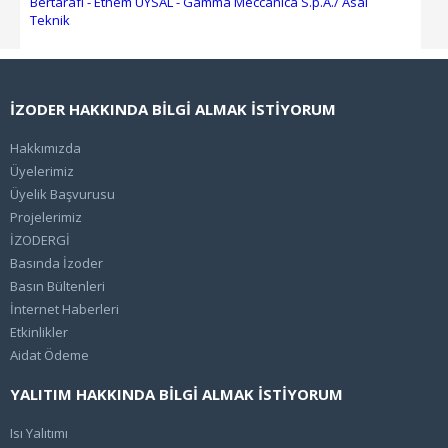
Bertarafı - Ethem UYSAL - Gamma Meccanica S.p.A./ Asal
Teknik
İZODER HAKKINDA BİLGİ ALMAK İSTİYORUM
Hakkımızda
Üyelerimiz
Üyelik Başvurusu
Projelerimiz
İZODERGİ
Basında İzoder
Basın Bültenleri
İnternet Haberleri
Etkinlikler
Aidat Ödeme
YALITIM HAKKINDA BİLGİ ALMAK İSTİYORUM
Isı Yalıtımı