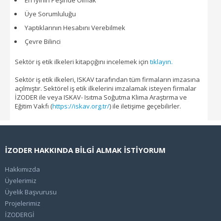
En İyinin Peşinde Olmak
Üye Sorumluluğu
Yaptıklarının Hesabını Verebilmek
Çevre Bilinci
Sektör iş etik ilkeleri kitapçığını incelemek için
tıklayın.
Sektör iş etik ilkeleri, ISKAV tarafından tüm firmaların imzasına
açılmıştır. Sektörel iş etik ilkelerini imzalamak isteyen firmalar
İZODER ile veya ISKAV- Isıtma Soğutma Klima Araştırma ve
Eğitim Vakfı (
https://iskav.org.tr/
) ile iletişime geçebilirler.
İZODER HAKKINDA BİLGİ ALMAK İSTİYORUM
Hakkımızda
Üyelerimiz
Üyelik Başvurusu
Projelerimiz
İZODERGİ