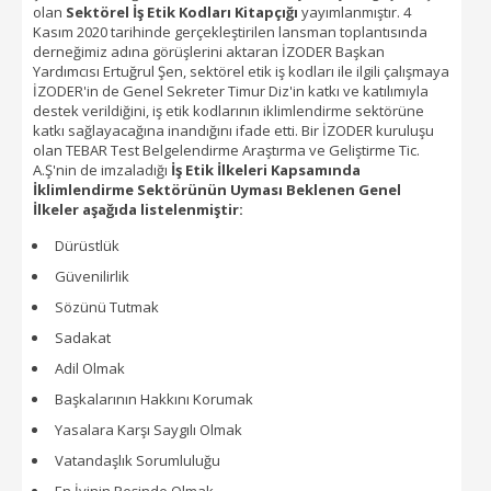
olan
Sektörel İş Etik Kodları Kitapçığı
yayımlanmıştır. 4
Kasım 2020 tarihinde gerçekleştirilen lansman toplantısında
derneğimiz adına görüşlerini aktaran İZODER Başkan
Yardımcısı Ertuğrul Şen, sektörel etik iş kodları ile ilgili çalışmaya
İZODER'in de Genel Sekreter Timur Diz'in katkı ve katılımıyla
destek verildiğini, iş etik kodlarının iklimlendirme sektörüne
katkı sağlayacağına inandığını ifade etti. Bir İZODER kuruluşu
olan TEBAR Test Belgelendirme Araştırma ve Geliştirme Tic.
A.Ş'nin de imzaladığı
İş Etik İlkeleri Kapsamında
İklimlendirme Sektörünün Uyması Beklenen Genel
İlkeler aşağıda listelenmiştir:
Dürüstlük
Güvenilirlik
Sözünü Tutmak
Sadakat
Adil Olmak
Başkalarının Hakkını Korumak
Yasalara Karşı Saygılı Olmak
Vatandaşlık Sorumluluğu