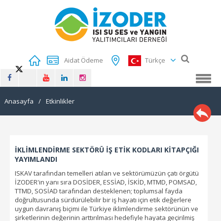
Aidat Ödeme
Türkçe
Anasayfa
/
Etkinlikler
İKLİMLENDİRME SEKTÖRÜ İŞ ETİK KODLARI KİTAPÇIĞI
YAYIMLANDI
ISKAV tarafından temelleri atılan ve sektörümüzün çatı örgütü
İZODER'in yanı sıra DOSİDER, ESSİAD, İSKİD, MTMD, POMSAD,
TTMD, SOSİAD tarafından desteklenen; toplumsal fayda
doğrultusunda sürdürülebilir bir iş hayatı için etik değerlere
uygun davranış biçimi ile Türkiye iklimlendirme sektörünün ve
şirketlerinin değerinin arttırılması hedefiyle hayata geçirilmiş