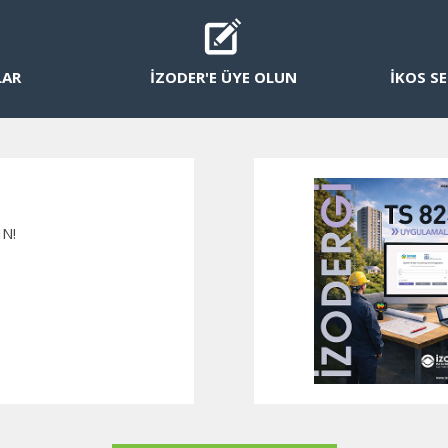
LAR
İZODER'E ÜYE OLUN
İKOS SE
IN!