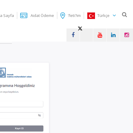
a Sayfa
Aidat Ödeme
?leti?im
Türkçe