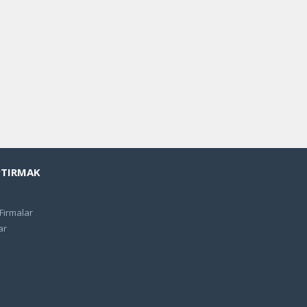
PTIRMAK
 Firmalar
ar