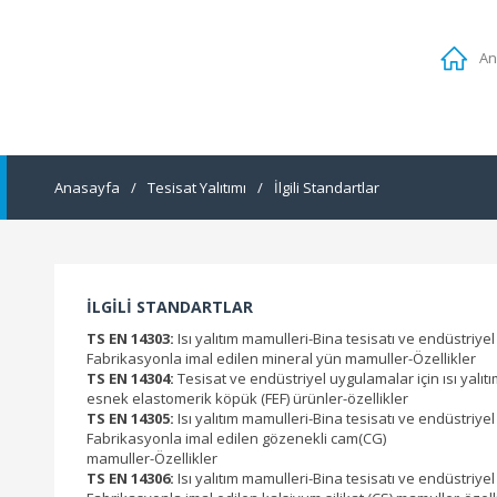
An
Anasayfa
/
Tesisat Yalıtımı
/
İlgili Standartlar
İLGİLİ STANDARTLAR
TS EN 14303:
Isı yalıtım mamulleri-Bina tesisatı ve endüstriyel
Fabrikasyonla imal edilen mineral yün mamuller-Özellikler
TS EN 14304:
Tesisat ve endüstriyel uygulamalar için ısı yalıt
esnek elastomerik köpük (FEF) ürünler-özellikler
TS EN 14305:
Isı yalıtım mamulleri-Bina tesisatı ve endüstriyel
Fabrikasyonla imal edilen gözenekli cam(CG)
mamuller-Özellikler
TS EN 14306:
Isı yalıtım mamulleri-Bina tesisatı ve endüstriyel