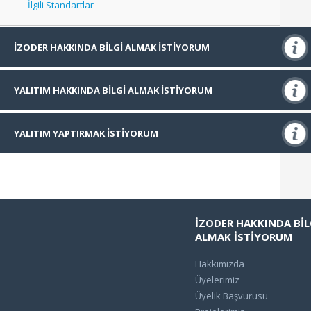
İlgili Standartlar
İZODER HAKKINDA BİLGİ ALMAK İSTİYORUM
Hakkımızda
YALITIM HAKKINDA BİLGİ ALMAK İSTİYORUM
Üyelerimiz
Isı Yalıtımı
YALITIM YAPTIRMAK İSTİYORUM
Üyelik Başvurusu
Su Yalıtımı
İKOS Sertifikalı Firmalar
Projelerimiz
Ses Yalıtımı
Üye Uygulayıcılar
İZODER HAKKINDA BİL
ALMAK İSTİYORUM
İZODERGİ
Yangın Yalıtımı
Yalıtım Kredileri
Hakkımızda
Üyelerimiz
Basında İzoder
Tesisat Yalıtımı
Üyelik Başvurusu