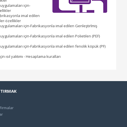
ikler
 uygulamaları için-
llikler
abrikasyonla imal edilen
er-özellikler
l uygulamaları için-Fabrikasyonla imal edilen Genleştirlmiş
 uygulamaları için-Fabrikasyonla imal edilen Polietilen (PEF)
l uygulamaları için-Fabrikasyonla imal edilen fenolik köpük (PF)
in ısıl yalıtımı - Hesaplama kuralları
PTIRMAK
 Firmalar
ar