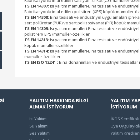
Fabrikasyonla imal edilen kalsiyum silikat (CS) mamuller-özell
TS EN 14307:
Isı yalıtım mamulleri-Bina tesisatı ve endüstriyel
Fabrikasyonla imal edilen polistiren (XPS) köpük mamuller-öze
TS EN 14308:
Bina tesisatı ve endüstriyel uygulamaları için-F
sert poliüretan(PUR) ve sert poliizosiyanat (PIR) köpük mamull
TS EN 14309:
Isı yalıtım mamulleri-Bina tesisatı ve endüstriye
polistiren( EPS) mamuller-özellikler
TS EN 14313:
Isı yalıtım mamulleri-Bina tesisatı ve endüstriyel
köpük mamuller-özellikler
TS EN 14314:
Isı yalıtım mamulleri-Bina tesisatı ve endüstriye
mamuller-özellikler
TS EN ISO 12241 :
Bina donanımları ve endüstriyel tesisatlar iç
Gİ
YALITIM HAKKINDA BİLGİ
YALITIM YA
ALMAK İSTİYORUM
İSTİYORUM
Isı Yalıtımı
İKOS Sertifikalı
Su Yalıtımı
Üye Uygulayıcıl
Ses Yalıtımı
Yalıtım Kredileri