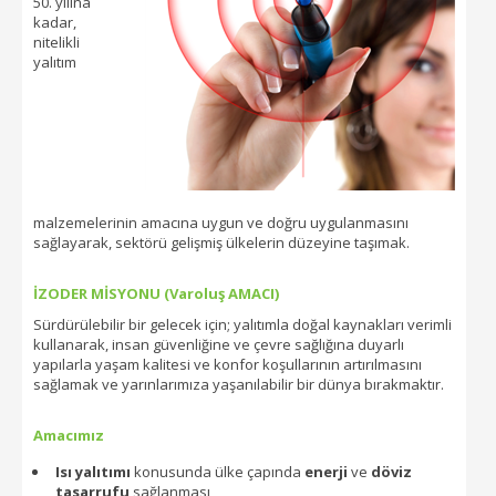
50. yılına
kadar,
nitelikli
yalıtım
malzemelerinin amacına uygun ve doğru uygulanmasını
sağlayarak, sektörü gelişmiş ülkelerin düzeyine taşımak.
İZODER MİSYONU (Varoluş AMACI)
Sürdürülebilir bir gelecek için; yalıtımla doğal kaynakları verimli
kullanarak, insan güvenliğine ve çevre sağlığına duyarlı
yapılarla yaşam kalitesi ve konfor koşullarının artırılmasını
sağlamak ve yarınlarımıza yaşanılabilir bir dünya bırakmaktır.
Amacımız
Isı yalıtımı
konusunda ülke çapında
enerji
ve
döviz
tasarrufu
sağlanması,