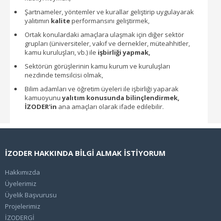
Şartnameler, yöntemler ve kurallar geliştirip uygulayarak
yalıtımın
kalite
performansını geliştirmek,
Ortak konulardaki amaçlara ulaşmak için diğer sektör
grupları (üniversiteler, vakıf ve dernekler, müteahhitler,
kamu kuruluşları, vb.) ile
işbirliği yapmak,
Sektörün görüşlerinin kamu kurum ve kuruluşları
nezdinde temsilcisi olmak,
Bilim adamları ve öğretim üyeleri ile işbirliği yaparak
kamuoyunu
yalıtım konusunda bilinçlendirmek,
İZODER'in
ana amaçları olarak ifade edilebilir.
İZODER HAKKINDA BİLGİ ALMAK İSTİYORUM
Hakkımızda
Üyelerimiz
Üyelik Başvurusu
Projelerimiz
İZODERGİ