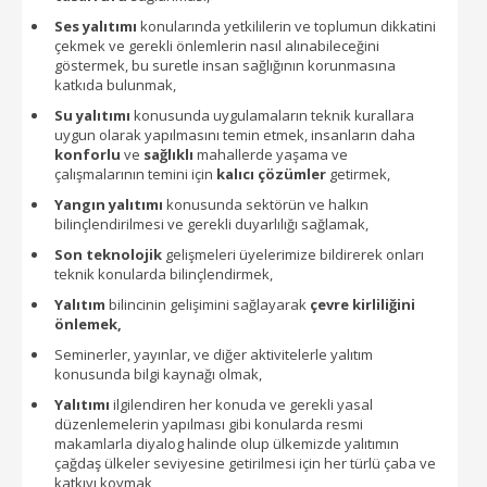
Ses yalıtımı
konularında yetkililerin ve toplumun dikkatini
çekmek ve gerekli önlemlerin nasıl alınabileceğini
göstermek, bu suretle insan sağlığının korunmasına
katkıda bulunmak,
Su yalıtımı
konusunda uygulamaların teknik kurallara
uygun olarak yapılmasını temin etmek, insanların daha
konforlu
ve
sağlıklı
mahallerde yaşama ve
çalışmalarının temini için
kalıcı çözümler
getirmek,
Yangın yalıtımı
konusunda sektörün ve halkın
bilinçlendirilmesi ve gerekli duyarlılığı sağlamak,
Son teknolojik
gelişmeleri üyelerimize bildirerek onları
teknik konularda bilinçlendirmek,
Yalıtım
bilincinin gelişimini sağlayarak
çevre kirliliğini
önlemek,
Seminerler, yayınlar, ve diğer aktivitelerle yalıtım
konusunda bilgi kaynağı olmak,
Yalıtımı
ilgilendiren her konuda ve gerekli yasal
düzenlemelerin yapılması gibi konularda resmi
makamlarla diyalog halinde olup ülkemizde yalıtımın
çağdaş ülkeler seviyesine getirilmesi için her türlü çaba ve
katkıyı koymak,