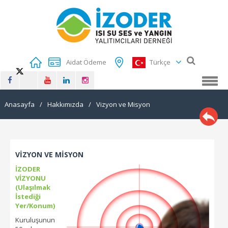
Aidat Ödeme
Türkçe
Anasayfa
/
Hakkımızda
/
Vizyon ve Misyon
VİZYON VE MİSYON
İZODER
VİZYONU
(Ulaşılmak
İstediği
Yer/Konum)
Kuruluşunun